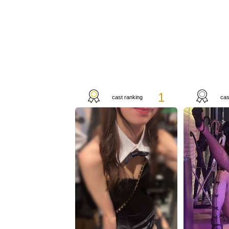
1
cast ranking
cas