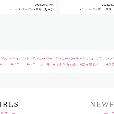
2026.08.07 (金)
2026.08.0
あみか
バニーバーチャリンコ 奈良
バニーバーチャリンコ 奈良
#tシャツイベント
#バニーバー
#バニーバーチャリンコ
#ファンク
#バー
#バニー
#バニーガール
#うさぎちゃん
#飲み放題バー
#新
IRLS
NEWF
ールズ ー
ー 