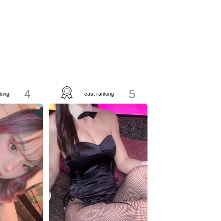
4
5
king
cast ranking