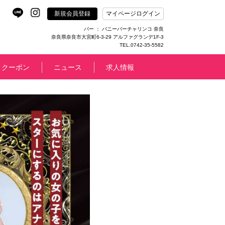
新規会員登録
マイページログイン
バー ： バニーバーチャリンコ 奈良
奈良県奈良市大宮町6-3-29 アルファグランデ1F-3
TEL.0742-35-5582
クーポン
ニュース
求人情報