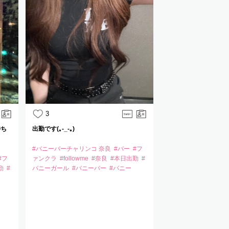
3
2
待ち
出勤です(｡-_-｡)
Tシャツらしひよ 久
👔
#バニーバーチャリンコ 奈良
#バー
#フ
#フ
ァンクラ
#followme
#奈良
#本日出勤
#
#バニーバーチャリン
勤
#
バニーガール
#バニーバー
#バニー
ニー
#奈良
#新大宮
ーちゃん
#うさぎち
#飲み放題バー
#ファ
#followme
#バニーガ