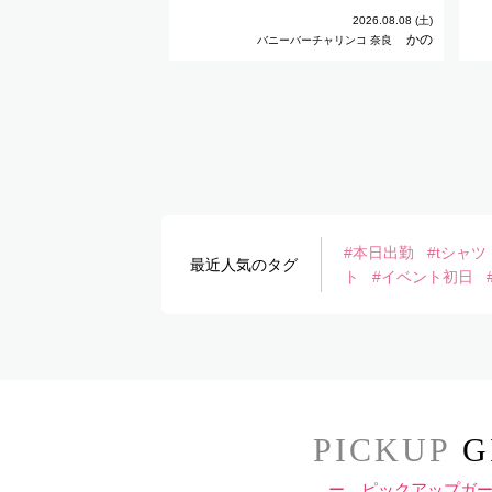
2026.08.08 (土)
かの
バニーバーチャリンコ 奈良
#本日出勤
#tシャツ
最近人気のタグ
ト
#イベント初日
PICKUP
G
ー ピックアップガ