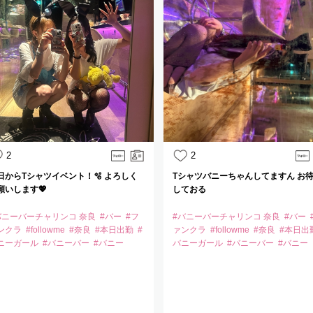
2
2
日からTシャツイベント！🫧 よろしく
Tシャツバニーちゃんしてますん お
願いします💖
しておる
バニーバーチャリンコ 奈良
#バー
#フ
#バニーバーチャリンコ 奈良
#バー
ンクラ
#followme
#奈良
#本日出勤
#
ァンクラ
#followme
#奈良
#本日出
ニーガール
#バニーバー
#バニー
バニーガール
#バニーバー
#バニー