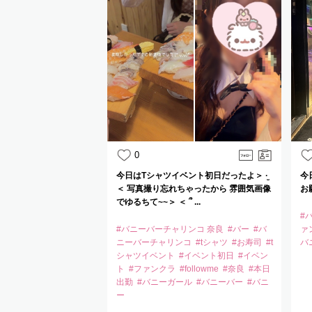
0
今日はTシャツイベント初日だったよ＞ ·̫
今
＜ 写真撮り忘れちゃったから 雰囲気画像
お
でゆるちて~~＞ ＜ ՞ ...
#
#バニーバーチャリンコ 奈良
#バー
#バ
ァ
ニーバーチャリンコ
#tシャツ
#お寿司
#t
バ
シャツイベント
#イベント初日
#イベン
ト
#ファンクラ
#followme
#奈良
#本日
出勤
#バニーガール
#バニーバー
#バニ
ー