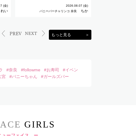
7 (金)
2026.08.07 (金)
れい
ちか
バニーバーチャリンコ 奈良
バニーバーチ
もっと見る
＞
ラ
#奈良
#followme
#お寿司
#イベン
大宮
#バニーちゃん
#ガールズバー
ACE
GIRLS
ニューフェイス ー