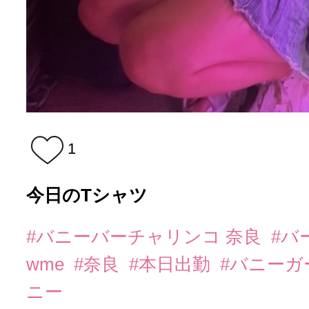
1
今日のTシャツ
#バニーバーチャリンコ 奈良
#バ
wme
#奈良
#本日出勤
#バニーガ
ニー