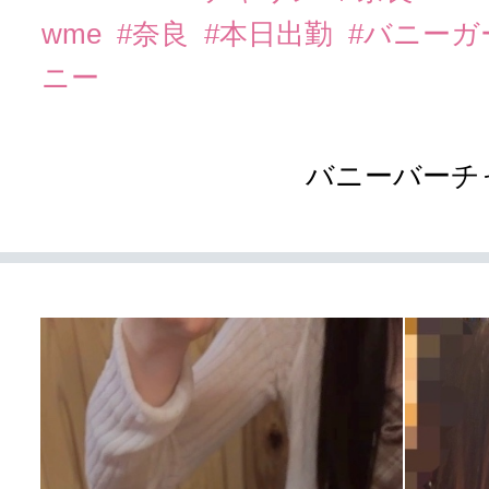
wme
#奈良
#本日出勤
#バニーガ
ニー
バニーバーチ