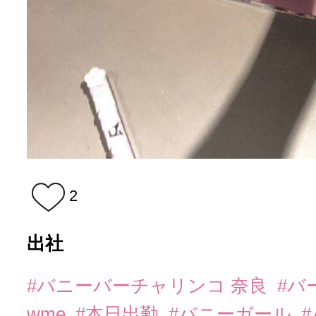
2
出社
#バニーバーチャリンコ 奈良
#バ
wme
#本日出勤
#バニーガール