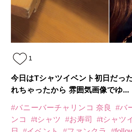
1
今日はTシャツイベント初日だったよ＞
れちゃったから 雰囲気画像でゆ...
#バニーバーチャリンコ 奈良
#バ
ンコ
#tシャツ
#お寿司
#tシャ
日
#イベント
#ファンクラ
#foll