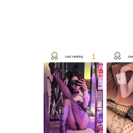
1
cast ranking
cas