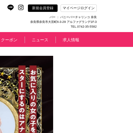
新規会員登録
マイページログイン
バー ： バニーバーチャリンコ 奈良
奈良県奈良市大宮町6-3-29 アルファグランデ1F-3
TEL.0742-35-5582
クーポン
ニュース
求人情報