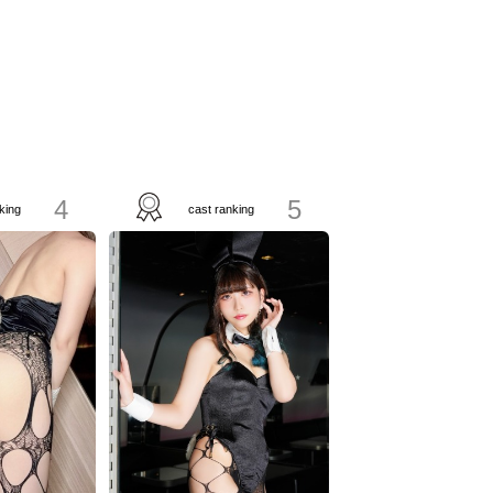
4
5
king
cast ranking