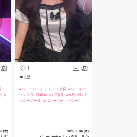
1
1
やっほ
本日20:30から🐰！
#フ
#バニーバーチャリンコ 奈良
#バー
#フ
#バニーバーチャリン
勤
#
ァンクラ
#followme
#奈良
#本日出勤
#
ァンクラ
#followme
バニーガール
#バニーバー
#バニー
バニーガール
#バニ
6 (木)
2026.08.06 (木)
りむ
ちか
バニーバーチャリンコ 奈良
バニーバーチ