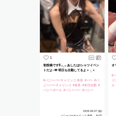
1
初投稿ですჱ̒ ᴗ ̫ ᴗ あしたはtシャツイベン
オ
トだよ~🫶 明日も出勤してるよ＞ ·̫ ＜
#
#バニーバーチャリンコ 奈良
#バー
#バ
ァ
ニーバーチャリンコ
#奈良
#本日出勤
#
ル
バニーガール
#バニーバー
#バニー
2026.08.07 (金)
かの
バニーバーチャリンコ 奈良