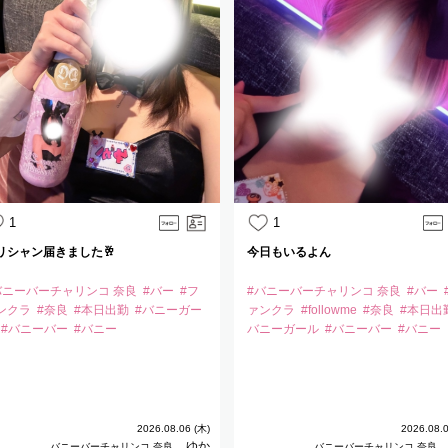
1
1
リシャン届きました🥂
今日もいるよん
バニーバーチャリンコ 奈良
#バー
#フ
#バニーバーチャリンコ 奈良
#バー
ンクラ
#奈良
#本日出勤
#バニーガー
ァンクラ
#followme
#奈良
#本日出
#バニーバー
#バニー
バニーガール
#バニーバー
#バニー
2026.08.06 (木)
2026.08.0
ゆか
バニーバーチャリンコ 奈良
バニーバーチャリンコ 奈良