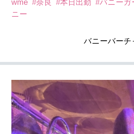
wme
#奈良
#本日出勤
#バニーガ
ニー
バニーバーチ