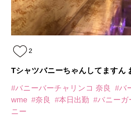
2
Tシャツバニーちゃんしてますん 
#バニーバーチャリンコ 奈良
#バ
wme
#奈良
#本日出勤
#バニーガ
ニー