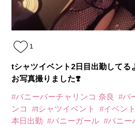
1
tシャツイベント2日目出勤してるよჱ̒
お写真撮りました❣️
#バニーバーチャリンコ 奈良
#バ
ンコ
#tシャツイベント
#イベン
本日出勤
#バニーガール
#バニー