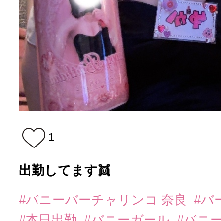
1
出勤してます👯
#バニーバーチャリンコ 奈良
#バ
#本日出勤
#バニーガール
#バニ