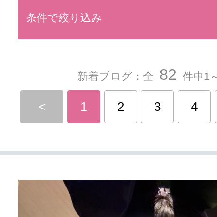
条件で絞り込み
82
新着ブログ：全
件中1～
<
1
2
3
4