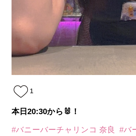
1
本日20:30から🐰！
#バニーバーチャリンコ 奈良
#バ