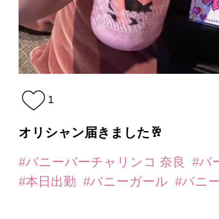
1
オリシャン届きました🥂
#バニーバーチャリンコ 奈良
#バ
#本日出勤
#バニーガール
#バニ