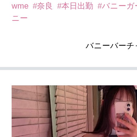
wme
#奈良
#本日出勤
#バニーガ
ニー
バニーバーチ