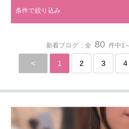
条件で絞り込み
80
新着ブログ：全
件中1～
<
1
2
3
4