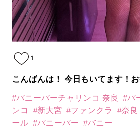
1
こんばんは！ 今日もいてます！お
#バニーバーチャリンコ 奈良
#バ
ンコ
#新大宮
#ファンクラ
#奈良
ール
#バニーバー
#バニー