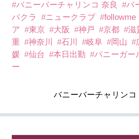
#バニーバーチャリンコ 奈良
#バ
バクラ
#ニュークラブ
#followme
ア
#東京
#大阪
#神戸
#京都
#滋
重
#神奈川
#石川
#岐阜
#岡山
#
媛
#仙台
#本日出勤
#バニーガー
ー
バニーバーチャリンコ