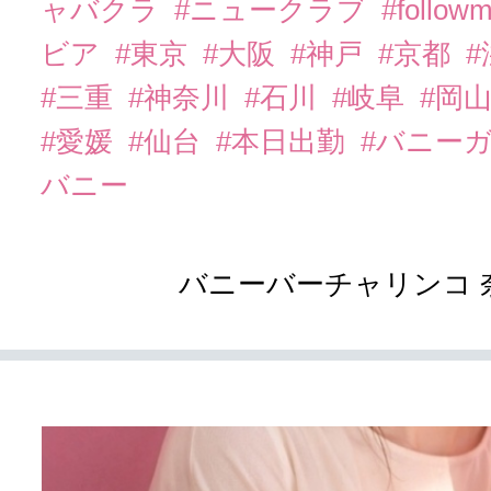
ャバクラ
#ニュークラブ
#follow
ビア
#東京
#大阪
#神戸
#京都
#三重
#神奈川
#石川
#岐阜
#岡
#愛媛
#仙台
#本日出勤
#バニー
バニー
バニーバーチャリンコ 