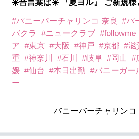
☀️合言葉は☀️ 『夏ヨル』 ご新規
#バニーバーチャリンコ 奈良
#バ
バクラ
#ニュークラブ
#followme
ア
#東京
#大阪
#神戸
#京都
#滋
重
#神奈川
#石川
#岐阜
#岡山
#
媛
#仙台
#本日出勤
#バニーガー
ー
バニーバーチャリンコ