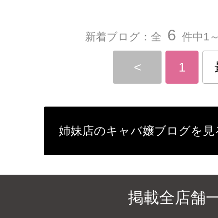
6
新着ブログ：全
件中1～
<
1
姉妹店のキャバ嬢ブログを見
掲載全店舗