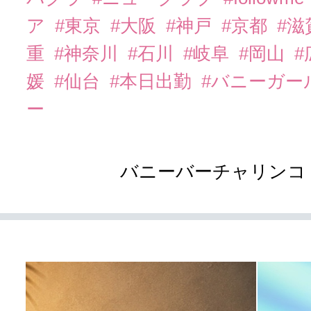
ア
#東京
#大阪
#神戸
#京都
#滋
重
#神奈川
#石川
#岐阜
#岡山
#
媛
#仙台
#本日出勤
#バニーガー
ー
バニーバーチャリンコ