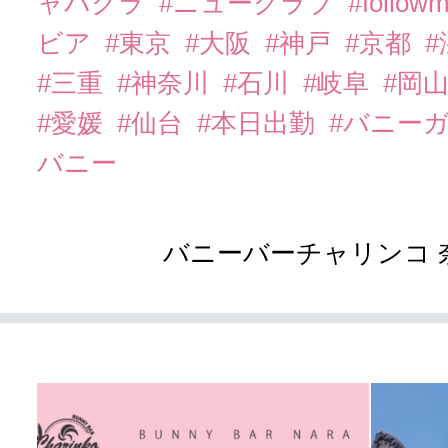
ャバクラ
#ニュークラブ
#follow
ビア
#東京
#大阪
#神戸
#京都
#三重
#神奈川
#石川
#岐阜
#岡
#愛媛
#仙台
#本日出勤
#バニー
バニー
バニーバーチャリンコ 