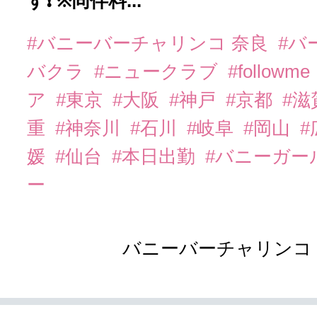
す❗️ ※同伴料...
#バニーバーチャリンコ 奈良
#バ
バクラ
#ニュークラブ
#followme
ア
#東京
#大阪
#神戸
#京都
#滋
重
#神奈川
#石川
#岐阜
#岡山
#
媛
#仙台
#本日出勤
#バニーガー
ー
バニーバーチャリンコ