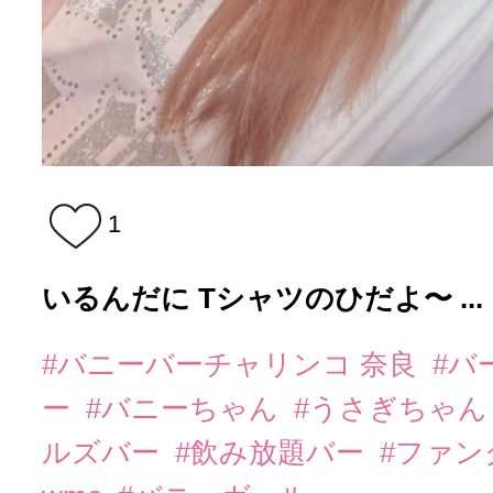
1
いるんだに Tシャツのひだよ〜 ...
#バニーバーチャリンコ 奈良
#バ
ー
#バニーちゃん
#うさぎちゃ
ルズバー
#飲み放題バー
#ファ