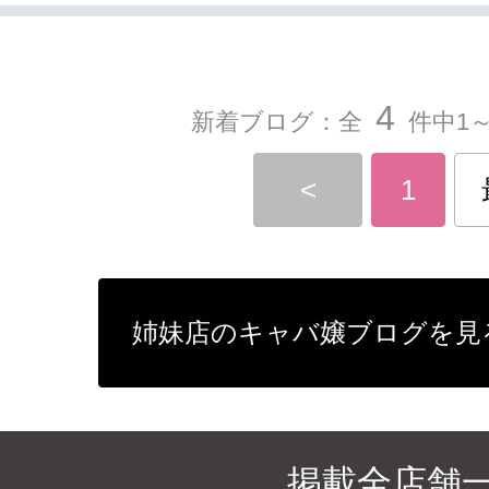
4
新着ブログ：全
件中1～
<
1
姉妹店のキャバ嬢ブログを見
掲載全店舗