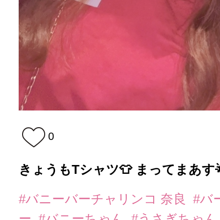
0
きょうもTシャツ👕 まってまあす
#バニーバーチャリンコ 奈良
#バ
ー
#バニーちゃん
#うさぎちゃ