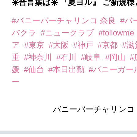
☀️合言葉は☀️ 『夏ヨル』 ご新規
#バニーバーチャリンコ 奈良
#バ
バクラ
#ニュークラブ
#followme
ア
#東京
#大阪
#神戸
#京都
#滋
重
#神奈川
#石川
#岐阜
#岡山
#
媛
#仙台
#本日出勤
#バニーガー
ー
バニーバーチャリンコ