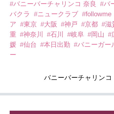
#バニーバーチャリンコ 奈良
#バ
バクラ
#ニュークラブ
#followme
ア
#東京
#大阪
#神戸
#京都
#滋
重
#神奈川
#石川
#岐阜
#岡山
#
媛
#仙台
#本日出勤
#バニーガー
ー
バニーバーチャリンコ