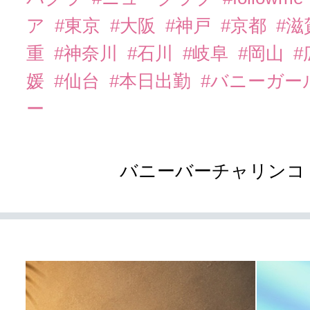
ア
#東京
#大阪
#神戸
#京都
#滋
重
#神奈川
#石川
#岐阜
#岡山
#
媛
#仙台
#本日出勤
#バニーガー
ー
バニーバーチャリンコ