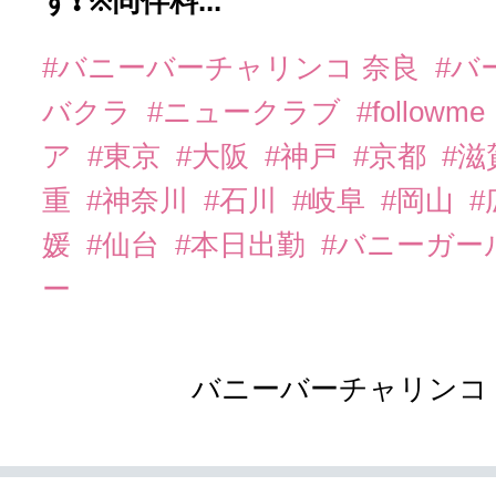
す❗️ ※同伴料...
#バニーバーチャリンコ 奈良
#バ
バクラ
#ニュークラブ
#followme
ア
#東京
#大阪
#神戸
#京都
#滋
重
#神奈川
#石川
#岐阜
#岡山
#
媛
#仙台
#本日出勤
#バニーガー
ー
バニーバーチャリンコ