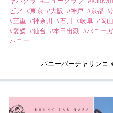
ャバクラ
#ニュークラブ
#follow
ビア
#東京
#大阪
#神戸
#京都
#三重
#神奈川
#石川
#岐阜
#岡
#愛媛
#仙台
#本日出勤
#バニー
バニー
バニーバーチャリンコ 