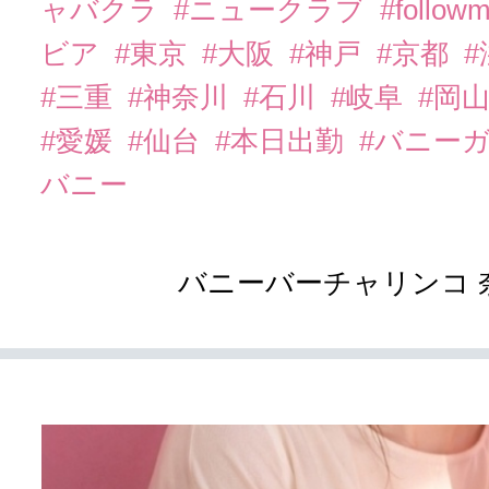
ャバクラ
#ニュークラブ
#follow
ビア
#東京
#大阪
#神戸
#京都
#三重
#神奈川
#石川
#岐阜
#岡
#愛媛
#仙台
#本日出勤
#バニー
バニー
バニーバーチャリンコ 