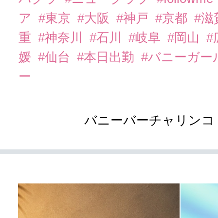
ア
#東京
#大阪
#神戸
#京都
#滋
重
#神奈川
#石川
#岐阜
#岡山
#
媛
#仙台
#本日出勤
#バニーガー
ー
バニーバーチャリンコ