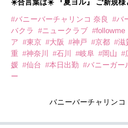
☀️合言葉は☀️ 『夏ヨル』 ご新規
#バニーバーチャリンコ 奈良
#バ
バクラ
#ニュークラブ
#followme
ア
#東京
#大阪
#神戸
#京都
#滋
重
#神奈川
#石川
#岐阜
#岡山
#
媛
#仙台
#本日出勤
#バニーガー
ー
バニーバーチャリンコ