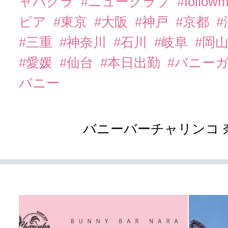
ャバクラ
#ニュークラブ
#follow
ビア
#東京
#大阪
#神戸
#京都
#三重
#神奈川
#石川
#岐阜
#岡
#愛媛
#仙台
#本日出勤
#バニー
バニー
バニーバーチャリンコ 