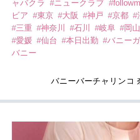
ャバクラ
#ニュークラブ
#follow
ビア
#東京
#大阪
#神戸
#京都
#三重
#神奈川
#石川
#岐阜
#岡
#愛媛
#仙台
#本日出勤
#バニー
バニー
バニーバーチャリンコ 