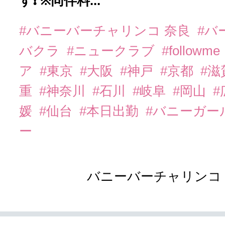
す❗️ ※同伴料...
#バニーバーチャリンコ 奈良
#バ
バクラ
#ニュークラブ
#followme
ア
#東京
#大阪
#神戸
#京都
#滋
重
#神奈川
#石川
#岐阜
#岡山
#
媛
#仙台
#本日出勤
#バニーガー
ー
バニーバーチャリンコ