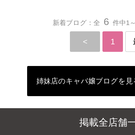
6
新着ブログ：全
件中1～
<
1
姉妹店のキャバ嬢ブログを見
掲載全店舗